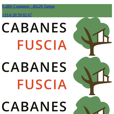
6 allée Castagnet - 40220 Tarnos
+33 6 20 59 02 67